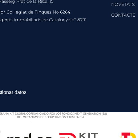
asseig Prat de la Riba, 15
NOVETATS
or Col·legiat de Finques No 6264
CONTACTE
Agents immobiliaris de Catalunya nº 8791
tionar datos