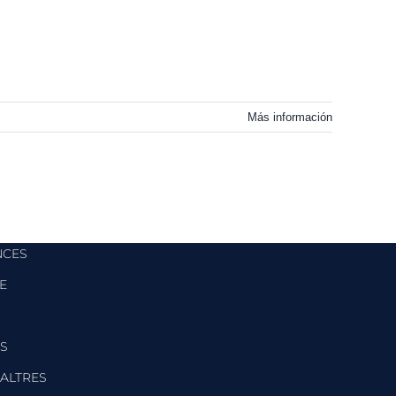
Más información
NCES
E
S
ALTRES