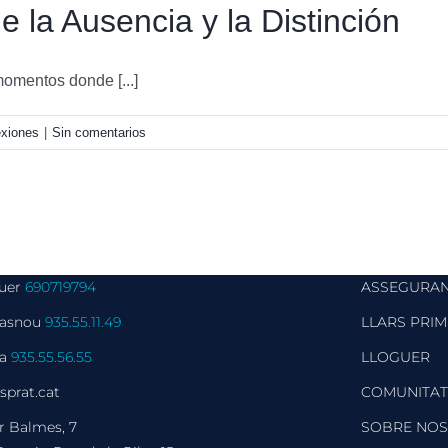
e la Ausencia y la Distinción
omentos donde [...]
exiones
|
Sin comentarios
guer
690719794
ASSEGURA
Masnou
935.55.11.49
LLARS PRIM
la
935.55.56.55
LLOGUER
sprat.cat
COMUNITAT
er Balmes, 7
SOBRE NOS