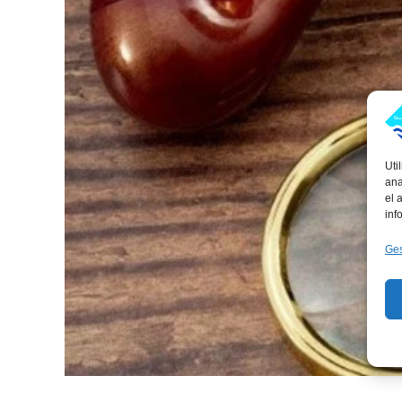
Uti
ana
el 
inf
Ges