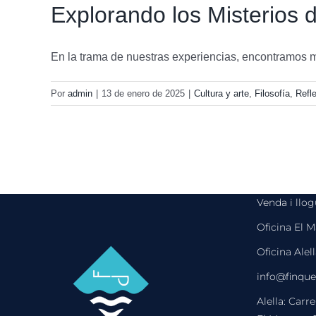
Explorando los Misterios d
En la trama de nuestras experiencias, encontramos m
Por
admin
|
13 de enero de 2025
|
Cultura y arte
,
Filosofía
,
Refl
Venda i llo
Oficina El 
Oficina Alel
info@finque
Alella: Carr